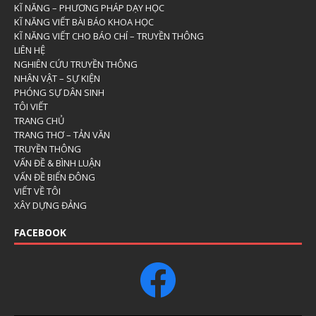
KĨ NĂNG – PHƯƠNG PHÁP DẠY HỌC
KĨ NĂNG VIẾT BÀI BÁO KHOA HỌC
KĨ NĂNG VIẾT CHO BÁO CHÍ – TRUYỀN THÔNG
LIÊN HỆ
NGHIÊN CỨU TRUYỀN THÔNG
NHÂN VẬT – SỰ KIỆN
PHÓNG SỰ DÂN SINH
TÔI VIẾT
TRANG CHỦ
TRANG THƠ – TẢN VĂN
TRUYỀN THÔNG
VẤN ĐỀ & BÌNH LUẬN
VẤN ĐỀ BIỂN ĐÔNG
VIẾT VỀ TÔI
XÂY DỰNG ĐẢNG
FACEBOOK