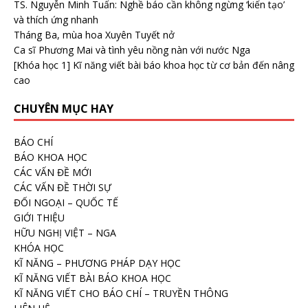
TS. Nguyễn Minh Tuấn: Nghề báo cần không ngừng ‘kiến tạo’
và thích ứng nhanh
Tháng Ba, mùa hoa Xuyên Tuyết nở
Ca sĩ Phương Mai và tình yêu nồng nàn với nước Nga
[Khóa học 1] Kĩ năng viết bài báo khoa học từ cơ bản đến nâng
cao
CHUYÊN MỤC HAY
BÁO CHÍ
BÁO KHOA HỌC
CÁC VẤN ĐỀ MỚI
CÁC VẤN ĐỀ THỜI SỰ
ĐỐI NGOẠI – QUỐC TẾ
GIỚI THIỆU
HỮU NGHỊ VIỆT – NGA
KHÓA HỌC
KĨ NĂNG – PHƯƠNG PHÁP DẠY HỌC
KĨ NĂNG VIẾT BÀI BÁO KHOA HỌC
KĨ NĂNG VIẾT CHO BÁO CHÍ – TRUYỀN THÔNG