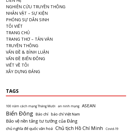
LIÊN HỆ
NGHIÊN CỨU TRUYỀN THÔNG
NHÂN VẬT – SỰ KIỆN
PHÓNG SỰ DÂN SINH
TÔI VIẾT
TRANG CHỦ
TRANG THƠ – TẢN VĂN
TRUYỀN THÔNG
VẤN ĐỀ & BÌNH LUẬN
VẤN ĐỀ BIỂN ĐÔNG
VIẾT VỀ TÔI
XÂY DỰNG ĐẢNG
TAGS
ASEAN
100 năm cách mạng Tháng Mười
an ninh mạng
Biển Đông
Báo chí
báo chí Việt Nam
Bảo vệ nền tảng tư tưởng của Đảng
Chủ tịch Hồ Chí Minh
chủ nghĩa đế quốc văn hoá
Covid-19