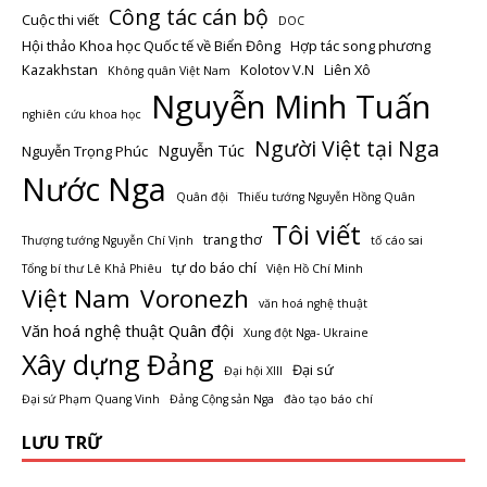
Công tác cán bộ
Cuộc thi viết
DOC
Hội thảo Khoa học Quốc tế về Biển Đông
Hợp tác song phương
Kazakhstan
Kolotov V.N
Liên Xô
Không quân Việt Nam
Nguyễn Minh Tuấn
nghiên cứu khoa học
Người Việt tại Nga
Nguyễn Túc
Nguyễn Trọng Phúc
Nước Nga
Quân đội
Thiếu tướng Nguyễn Hồng Quân
Tôi viết
trang thơ
Thượng tướng Nguyễn Chí Vịnh
tố cáo sai
tự do báo chí
Tổng bí thư Lê Khả Phiêu
Viện Hồ Chí Minh
Việt Nam
Voronezh
văn hoá nghệ thuật
Văn hoá nghệ thuật Quân đội
Xung đột Nga- Ukraine
Xây dựng Đảng
Đại sứ
Đại hội XIII
Đại sứ Phạm Quang Vinh
Đảng Cộng sản Nga
đào tạo báo chí
LƯU TRỮ