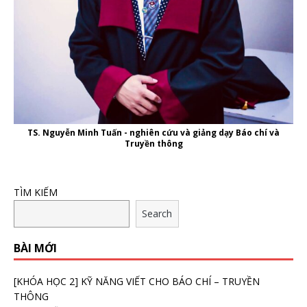
TS. Nguyễn Minh Tuấn - nghiên cứu và giảng dạy Báo chí và
Truyền thông
TÌM KIẾM
Search
BÀI MỚI
[KHÓA HỌC 2] KỸ NĂNG VIẾT CHO BÁO CHÍ – TRUYỀN
THÔNG