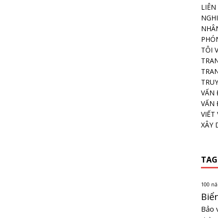
LIÊN
NGHI
NHÂN
PHÓN
TÔI 
TRA
TRAN
TRU
VẤN 
VẤN 
VIẾT 
XÂY
TAG
100 n
Biể
Bảo 