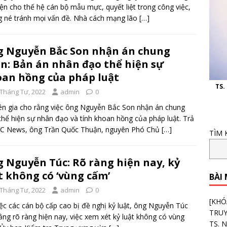
iện cho thế hệ cán bộ mẫu mực, quyết liệt trong công việc,
 né tránh mọi vấn đề. Nhà cách mạng lão
[…]
 Nguyễn Bắc Son nhận án chung
n: Bản án nhân đạo thể hiện sự
an hồng của pháp luật
TS.
 Tháng Tư, 2022
admin
0
n gia cho rằng việc ông Nguyễn Bắc Son nhận án chung
thể hiện sự nhân đạo và tính khoan hồng của pháp luật. Trả
VTC News, ông Trần Quốc Thuận, nguyên Phó Chủ
[…]
TÌM 
 Nguyễn Túc: Rõ ràng hiện nay, kỷ
t không có ‘vùng cấm’
BÀI
 Tháng Tư, 2022
admin
0
[KHÓ
iệc các cán bộ cấp cao bị đề nghị kỷ luật, ông Nguyễn Túc
TRU
ằng rõ ràng hiện nay, việc xem xét kỷ luật không có vùng
TS. 