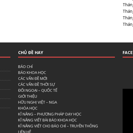
Thán
Thán
Thán
Thán
CHỦ ĐỀ HAY
FAC
BÁO CHÍ
BÁO KHOA HỌC
CÁC VẤN ĐỀ MỚI
CÁC VẤN ĐỀ THỜI SỰ
ĐỐI NGOẠI – QUỐC TẾ
GIỚI THIỆU
HỮU NGHỊ VIỆT – NGA
KHÓA HỌC
KĨ NĂNG – PHƯƠNG PHÁP DẠY HỌC
KĨ NĂNG VIẾT BÀI BÁO KHOA HỌC
KĨ NĂNG VIẾT CHO BÁO CHÍ – TRUYỀN THÔNG
LIÊN HỆ