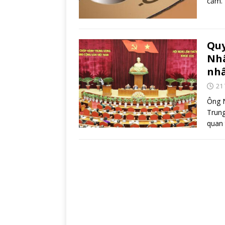
cấm. 
Quy
Nhâ
nh
21
Ông N
Trung
quan 