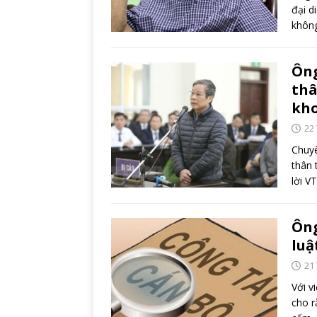
đại d
không
Ông
thâ
kho
22
Chuyê
thân 
lời 
Ông
luậ
21
Với v
cho r