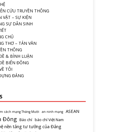
 HỆ
ÊN CỨU TRUYỀN THÔNG
 VẬT – SỰ KIỆN
G SỰ DÂN SINH
VIẾT
NG CHỦ
G THƠ – TẢN VĂN
YỀN THÔNG
ĐỀ & BÌNH LUẬN
ĐỀ BIỂN ĐÔNG
VỀ TÔI
 DỰNG ĐẢNG
S
ASEAN
ăm cách mạng Tháng Mười
an ninh mạng
n Đông
Báo chí
báo chí Việt Nam
vệ nền tảng tư tưởng của Đảng