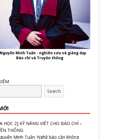
 Nguyễn Minh Tuấn - nghiên cứu và giảng dạy
Báo chí và Truyền thông
KIẾM
Search
 MỚI
A HỌC 2] KỸ NĂNG VIẾT CHO BÁO CHÍ –
YỀN THÔNG
Nguyễn Minh Tuấn: Nghề báo cần không