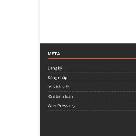
META
Đăng ký
Đăng nhập
RSS bài viết
RSS bình luận
WordPress.org