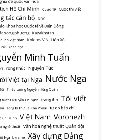
ghĩa đế quốc văn hoá
tịch Hồ Chí Minh
Cuộc thi viết
Covid-19
g tác cán bộ
DOC
hảo Khoa học Quốc tế về Biển Đông
ác song phương
Kazakhstan
Kolotov V.N
Liên Xô
 quân Việt Nam
 cứu khoa học
uyễn Minh Tuấn
Nguyễn Túc
n Trọng Phúc
Nước Nga
ời Việt tại Nga
đội
Thiếu tướng Nguyễn Hồng Quân
Tôi viết
trang thơ
 tướng Nguyễn Chí Vịnh
tự do báo chí
sai
Tổng bí thư Lê Khả Phiêu
Việt Nam
Voronezh
ồ Chí Minh
Văn hoá nghệ thuật Quân đội
á nghệ thuật
Xây dựng Đảng
ột Nga- Ukraine