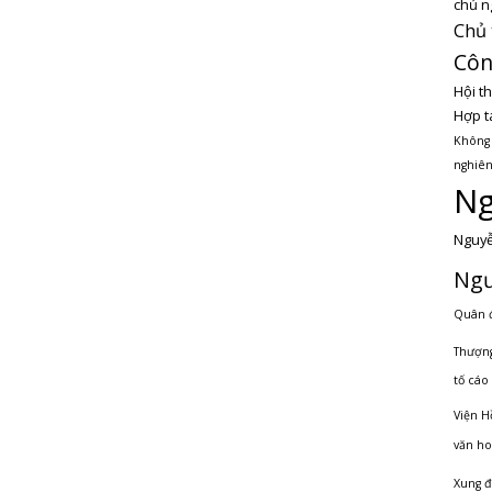
chủ n
Chủ 
Côn
Hội t
Hợp t
Không
nghiên
Ng
Nguyễ
Ngư
Quân 
Thượng
tố cáo 
Viện H
văn ho
Xung đ