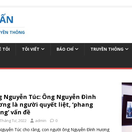
UẤN
RUYỀN THÔNG
Ề TÔI
TÔI VIẾT
BÁO CHÍ
TRUYỀN THÔNG
 Nguyễn Túc: Ông Nguyễn Đình
ng là người quyết liệt, ‘phang
ng’ vấn đề
 Tháng Tư, 2022
admin
0
Nguyễn Túc cho rằng, con người ông Nguyễn Đình Hương