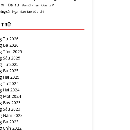
Đại sứ
 XIII
Đại sứ Phạm Quang Vinh
ộng sản Nga
đào tạo báo chí
 TRỮ
g Tư 2026
g Ba 2026
g Tám 2025
g Sáu 2025
g Tư 2025
g Ba 2025
g Hai 2025
g Tư 2024
g Hai 2024
g Một 2024
g Bảy 2023
g Sáu 2023
g Năm 2023
g Ba 2023
g Chín 2022