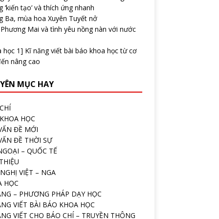
 ‘kiến tạo’ và thích ứng nhanh
g Ba, mùa hoa Xuyên Tuyết nở
 Phương Mai và tình yêu nồng nàn với nước
 học 1] Kĩ năng viết bài báo khoa học từ cơ
đến nâng cao
YÊN MỤC HAY
CHÍ
 KHOA HỌC
VẤN ĐỀ MỚI
VẤN ĐỀ THỜI SỰ
NGOẠI – QUỐC TẾ
 THIỆU
NGHỊ VIỆT – NGA
A HỌC
ĂNG – PHƯƠNG PHÁP DẠY HỌC
ĂNG VIẾT BÀI BÁO KHOA HỌC
ĂNG VIẾT CHO BÁO CHÍ – TRUYỀN THÔNG