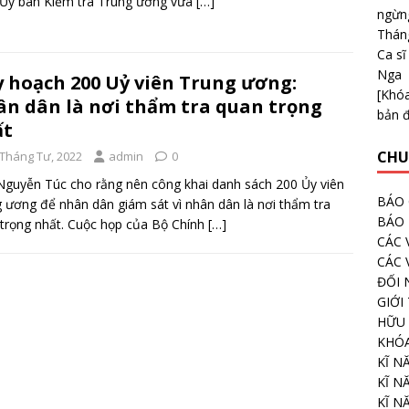
Ủy ban Kiểm tra Trung ương vừa
[…]
ngừng
Thán
Ca sĩ
Nga
 hoạch 200 Uỷ viên Trung ương:
[Khóa
n dân là nơi thẩm tra quan trọng
bản 
ất
CHU
 Tháng Tư, 2022
admin
0
guyễn Túc cho rằng nên công khai danh sách 200 Ủy viên
BÁO 
 ương để nhân dân giám sát vì nhân dân là nơi thẩm tra
BÁO
trọng nhất. Cuộc họp của Bộ Chính
[…]
CÁC 
CÁC 
ĐỐI 
GIỚI
HỮU 
KHÓ
KĨ N
KĨ N
KĨ N