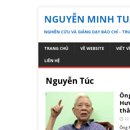
NGUYỄN MINH T
NGHIÊN CỨU VÀ GIẢNG DẠY BÁO CHÍ - T
TRANG CHỦ
VỀ WEBSITE
VIẾT V
LIÊN HỆ
Nguyễn Túc
Ông
Hươ
thẳ
22
Ông 