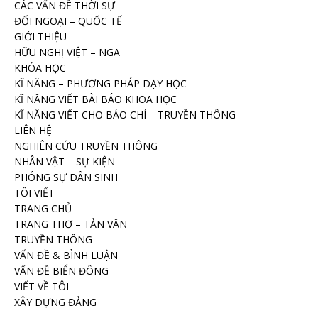
CÁC VẤN ĐỀ THỜI SỰ
ĐỐI NGOẠI – QUỐC TẾ
GIỚI THIỆU
HỮU NGHỊ VIỆT – NGA
KHÓA HỌC
KĨ NĂNG – PHƯƠNG PHÁP DẠY HỌC
KĨ NĂNG VIẾT BÀI BÁO KHOA HỌC
KĨ NĂNG VIẾT CHO BÁO CHÍ – TRUYỀN THÔNG
LIÊN HỆ
NGHIÊN CỨU TRUYỀN THÔNG
NHÂN VẬT – SỰ KIỆN
PHÓNG SỰ DÂN SINH
TÔI VIẾT
TRANG CHỦ
TRANG THƠ – TẢN VĂN
TRUYỀN THÔNG
VẤN ĐỀ & BÌNH LUẬN
VẤN ĐỀ BIỂN ĐÔNG
VIẾT VỀ TÔI
XÂY DỰNG ĐẢNG