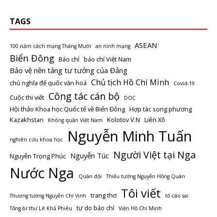
TAGS
ASEAN
100 năm cách mạng Tháng Mười
an ninh mạng
Biển Đông
Báo chí
báo chí Việt Nam
Bảo vệ nền tảng tư tưởng của Đảng
Chủ tịch Hồ Chí Minh
chủ nghĩa đế quốc văn hoá
Covid-19
Công tác cán bộ
Cuộc thi viết
DOC
Hội thảo Khoa học Quốc tế về Biển Đông
Hợp tác song phương
Kazakhstan
Kolotov V.N
Liên Xô
Không quân Việt Nam
Nguyễn Minh Tuấn
nghiên cứu khoa học
Người Việt tại Nga
Nguyễn Túc
Nguyễn Trọng Phúc
Nước Nga
Quân đội
Thiếu tướng Nguyễn Hồng Quân
Tôi viết
trang thơ
Thượng tướng Nguyễn Chí Vịnh
tố cáo sai
tự do báo chí
Tổng bí thư Lê Khả Phiêu
Viện Hồ Chí Minh