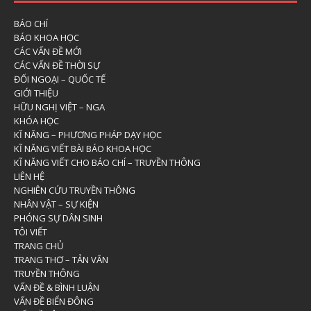
BÁO CHÍ
BÁO KHOA HỌC
CÁC VẤN ĐỀ MỚI
CÁC VẤN ĐỀ THỜI SỰ
ĐỐI NGOẠI – QUỐC TẾ
GIỚI THIỆU
HỮU NGHỊ VIỆT – NGA
KHÓA HỌC
KĨ NĂNG – PHƯƠNG PHÁP DẠY HỌC
KĨ NĂNG VIẾT BÀI BÁO KHOA HỌC
KĨ NĂNG VIẾT CHO BÁO CHÍ – TRUYỀN THÔNG
LIÊN HỆ
NGHIÊN CỨU TRUYỀN THÔNG
NHÂN VẬT – SỰ KIỆN
PHÓNG SỰ DÂN SINH
TÔI VIẾT
TRANG CHỦ
TRANG THƠ – TẢN VĂN
TRUYỀN THÔNG
VẤN ĐỀ & BÌNH LUẬN
VẤN ĐỀ BIỂN ĐÔNG