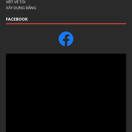
VIẾT VỀ TÔI
XÂY DỰNG ĐẢNG
FACEBOOK