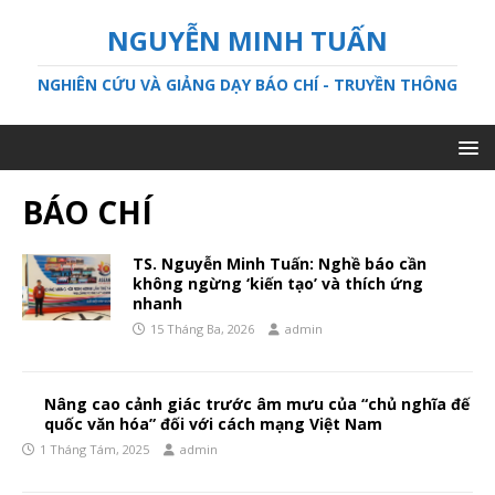
NGUYỄN MINH TUẤN
NGHIÊN CỨU VÀ GIẢNG DẠY BÁO CHÍ - TRUYỀN THÔNG
BÁO CHÍ
TS. Nguyễn Minh Tuấn: Nghề báo cần
không ngừng ‘kiến tạo’ và thích ứng
nhanh
15 Tháng Ba, 2026
admin
Nâng cao cảnh giác trước âm mưu của “chủ nghĩa đế
quốc văn hóa” đối với cách mạng Việt Nam
1 Tháng Tám, 2025
admin