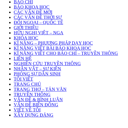
BÁO CHÍ
BÁO KHOA HỌC
CÁC VẤN ĐỀ MỚI
CÁC VẤN ĐỀ THỜI SỰ
ĐỐI NGOẠI – QUỐC TẾ
GIỚI THIỆU
HỮU NGHỊ VIỆT – NGA
KHÓA HỌC
KĨ NĂNG – PHƯƠNG PHÁP DẠY HỌC
KĨ NĂNG VIẾT BÀI BÁO KHOA HỌC
KĨ NĂNG VIẾT CHO BÁO CHÍ – TRUYỀN THÔNG
LIÊN HỆ
NGHIÊN CỨU TRUYỀN THÔNG
NHÂN VẬT – SỰ KIỆN
PHÓNG SỰ DÂN SINH
TÔI VIẾT
TRANG CHỦ
TRANG THƠ – TẢN VĂN
TRUYỀN THÔNG
VẤN ĐỀ & BÌNH LUẬN
VẤN ĐỀ BIỂN ĐÔNG
VIẾT VỀ TÔI
XÂY DỰNG ĐẢNG