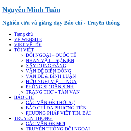
Nguyễn Minh Tuấn
Nghiên cứu và giảng dạy Báo chí - Truyền thông
Trang chủ
VỀ WEBSITE
VIẾT VỀ TÔI
TÔI VIẾT
ĐỐI NGOẠI – QUỐC TẾ
NHÂN VẬT – SỰ KIỆN
XÂY DỰNG ĐẢNG
VẤN ĐỀ BIỂN ĐÔNG
VẤN ĐỀ & BÌNH LUẬN
HỮU NGHỊ VIỆT – NGA
PHÓNG SỰ DÂN SINH
TRANG THƠ – TẢN VĂN
BÁO CHÍ
CÁC VẤN ĐỀ THỜI SỰ
BÁO CHÍ ĐA PHƯƠNG TIỆN
PHƯƠNG PHÁP VIẾT TIN, BÀI
TRUYỀN THÔNG
CÁC VẤN ĐỀ MỚI
TRUYỀN THÔNG ĐỐI NGOẠI