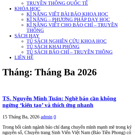
TRUYỀN THÔNG QUỐC TẾ
KHÓA HỌC
KĨ NĂNG VIẾT BÀI BÁO KHOA HỌC
KĨ NĂNG – PHƯƠNG PHÁP DẠY HỌC
KĨ NĂNG VIẾT CHO BÁO CHÍ – TRUYỀN
THÔNG
SÁCH HAY
TỦ SÁCH NGHIÊN CỨU KHOA HỌC
TỦ SÁCH KHAI PHÓNG
TỦ SÁCH BÁO CHÍ – TRUYỀN THÔNG
LIÊN HỆ
Tháng:
Tháng Ba 2026
TS. Nguyễn Minh Tuấn: Nghề báo cần không
ngừng ‘kiến tạo’ và thích ứng nhanh
15 Tháng Ba, 2026
admin
0
Trong bối cảnh ngành báo chí đang chuyển mình mạnh mẽ trong kỷ
nguyên số, Chuyên trang Sinh Viên Việt Nam (Báo Tiền Phong) có