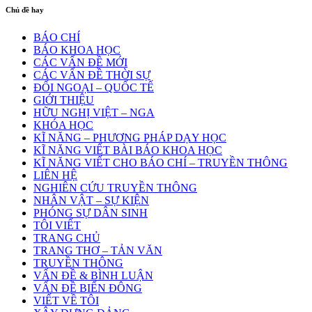
Chủ đề hay
BÁO CHÍ
BÁO KHOA HỌC
CÁC VẤN ĐỀ MỚI
CÁC VẤN ĐỀ THỜI SỰ
ĐỐI NGOẠI – QUỐC TẾ
GIỚI THIỆU
HỮU NGHỊ VIỆT – NGA
KHÓA HỌC
KĨ NĂNG – PHƯƠNG PHÁP DẠY HỌC
KĨ NĂNG VIẾT BÀI BÁO KHOA HỌC
KĨ NĂNG VIẾT CHO BÁO CHÍ – TRUYỀN THÔNG
LIÊN HỆ
NGHIÊN CỨU TRUYỀN THÔNG
NHÂN VẬT – SỰ KIỆN
PHÓNG SỰ DÂN SINH
TÔI VIẾT
TRANG CHỦ
TRANG THƠ – TẢN VĂN
TRUYỀN THÔNG
VẤN ĐỀ & BÌNH LUẬN
VẤN ĐỀ BIỂN ĐÔNG
VIẾT VỀ TÔI