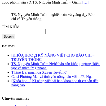
cuộc phỏng vấn với TS. Nguyễn Minh Tuấn – Giảng
[…]
TS. Nguyễn Minh Tuấn - nghiên cứu và giảng dạy Báo
chí và Truyền thông
TÌM KIẾM
Search
Bài mới
[KHÓA HỌC 2] KỸ NĂNG VIẾT CHO BÁO CHÍ –
TRUYỀN THÔNG
TS. Nguyễn Minh Tuấn: Nghề báo cần không ngừng ‘kiến
tạo’ và thích ứng nhanh
Tháng Ba, mùa hoa Xuyên Tuyết nở
Ca sĩ Phương Mai và tình yêu nồng nàn với nước Nga
[Khóa học 1] Kĩ năng viết bài báo khoa học từ cơ bản đến
nâng cao
Chuyên mục hay