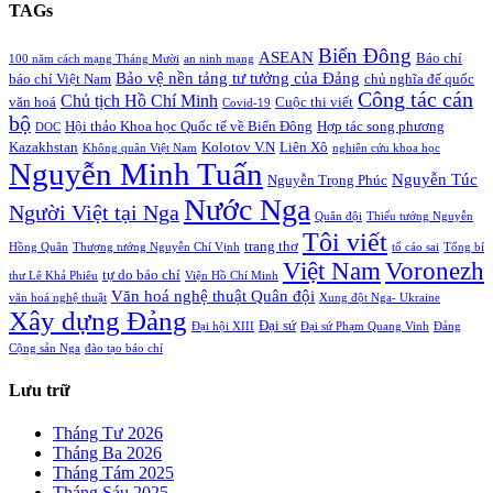
TAGs
Biển Đông
ASEAN
Báo chí
100 năm cách mạng Tháng Mười
an ninh mạng
Bảo vệ nền tảng tư tưởng của Đảng
báo chí Việt Nam
chủ nghĩa đế quốc
Công tác cán
Chủ tịch Hồ Chí Minh
văn hoá
Cuộc thi viết
Covid-19
bộ
Hội thảo Khoa học Quốc tế về Biển Đông
Hợp tác song phương
DOC
Kazakhstan
Kolotov V.N
Liên Xô
Không quân Việt Nam
nghiên cứu khoa học
Nguyễn Minh Tuấn
Nguyễn Túc
Nguyễn Trọng Phúc
Nước Nga
Người Việt tại Nga
Quân đội
Thiếu tướng Nguyễn
Tôi viết
trang thơ
Hồng Quân
Thượng tướng Nguyễn Chí Vịnh
tố cáo sai
Tổng bí
Việt Nam
Voronezh
tự do báo chí
thư Lê Khả Phiêu
Viện Hồ Chí Minh
Văn hoá nghệ thuật Quân đội
văn hoá nghệ thuật
Xung đột Nga- Ukraine
Xây dựng Đảng
Đại sứ
Đại hội XIII
Đại sứ Phạm Quang Vinh
Đảng
Cộng sản Nga
đào tạo báo chí
Lưu trữ
Tháng Tư 2026
Tháng Ba 2026
Tháng Tám 2025
Tháng Sáu 2025