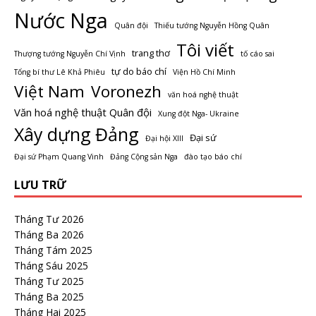
Nước Nga
Quân đội
Thiếu tướng Nguyễn Hồng Quân
Tôi viết
trang thơ
Thượng tướng Nguyễn Chí Vịnh
tố cáo sai
tự do báo chí
Tổng bí thư Lê Khả Phiêu
Viện Hồ Chí Minh
Việt Nam
Voronezh
văn hoá nghệ thuật
Văn hoá nghệ thuật Quân đội
Xung đột Nga- Ukraine
Xây dựng Đảng
Đại sứ
Đại hội XIII
Đại sứ Phạm Quang Vinh
Đảng Cộng sản Nga
đào tạo báo chí
LƯU TRỮ
Tháng Tư 2026
Tháng Ba 2026
Tháng Tám 2025
Tháng Sáu 2025
Tháng Tư 2025
Tháng Ba 2025
Tháng Hai 2025