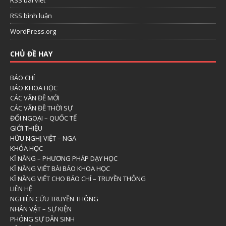
RSS bình luận
WordPress.org
CHỦ ĐỀ HAY
BÁO CHÍ
BÁO KHOA HỌC
CÁC VẤN ĐỀ MỚI
CÁC VẤN ĐỀ THỜI SỰ
ĐỐI NGOẠI – QUỐC TẾ
GIỚI THIỆU
HỮU NGHỊ VIỆT – NGA
KHÓA HỌC
KĨ NĂNG – PHƯƠNG PHÁP DẠY HỌC
KĨ NĂNG VIẾT BÀI BÁO KHOA HỌC
KĨ NĂNG VIẾT CHO BÁO CHÍ – TRUYỀN THÔNG
LIÊN HỆ
NGHIÊN CỨU TRUYỀN THÔNG
NHÂN VẬT – SỰ KIỆN
PHÓNG SỰ DÂN SINH