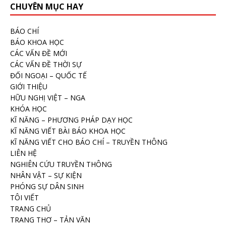
CHUYÊN MỤC HAY
BÁO CHÍ
BÁO KHOA HỌC
CÁC VẤN ĐỀ MỚI
CÁC VẤN ĐỀ THỜI SỰ
ĐỐI NGOẠI – QUỐC TẾ
GIỚI THIỆU
HỮU NGHỊ VIỆT – NGA
KHÓA HỌC
KĨ NĂNG – PHƯƠNG PHÁP DẠY HỌC
KĨ NĂNG VIẾT BÀI BÁO KHOA HỌC
KĨ NĂNG VIẾT CHO BÁO CHÍ – TRUYỀN THÔNG
LIÊN HỆ
NGHIÊN CỨU TRUYỀN THÔNG
NHÂN VẬT – SỰ KIỆN
PHÓNG SỰ DÂN SINH
TÔI VIẾT
TRANG CHỦ
TRANG THƠ – TẢN VĂN