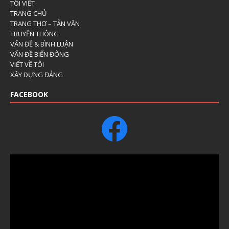
TÔI VIẾT
TRANG CHỦ
TRANG THƠ – TẢN VĂN
TRUYỀN THÔNG
VẤN ĐỀ & BÌNH LUẬN
VẤN ĐỀ BIỂN ĐÔNG
VIẾT VỀ TÔI
XÂY DỰNG ĐẢNG
FACEBOOK