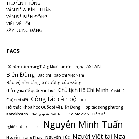
TRUYỀN THÔNG
VẤN ĐỀ & BÌNH LUẬN
VẤN ĐỀ BIỂN ĐÔNG
VIẾT VỀ TÔI
XÂY DỰNG ĐẢNG
TAGS
ASEAN
100 năm cách mạng Tháng Mười
an ninh mạng
Biển Đông
Báo chí
báo chí Việt Nam
Bảo vệ nền tảng tư tưởng của Đảng
Chủ tịch Hồ Chí Minh
chủ nghĩa đế quốc văn hoá
Covid-19
Công tác cán bộ
Cuộc thi viết
DOC
Hội thảo Khoa học Quốc tế về Biển Đông
Hợp tác song phương
Kazakhstan
Kolotov V.N
Liên Xô
Không quân Việt Nam
Nguyễn Minh Tuấn
nghiên cứu khoa học
Người Việt tại Nga
Nguyễn Túc
Nguyễn Trọng Phúc