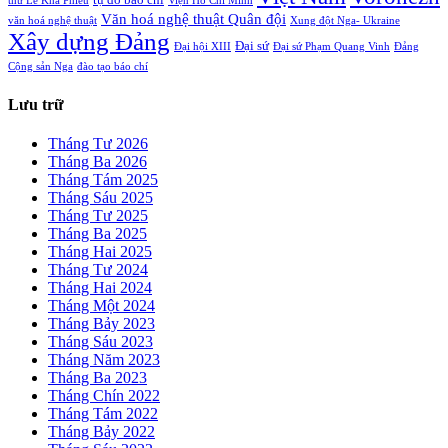
thư Lê Khả Phiêu
Viện Hồ Chí Minh
Văn hoá nghệ thuật Quân đội
văn hoá nghệ thuật
Xung đột Nga- Ukraine
Xây dựng Đảng
Đại sứ
Đại hội XIII
Đại sứ Phạm Quang Vinh
Đảng
Cộng sản Nga
đào tạo báo chí
Lưu trữ
Tháng Tư 2026
Tháng Ba 2026
Tháng Tám 2025
Tháng Sáu 2025
Tháng Tư 2025
Tháng Ba 2025
Tháng Hai 2025
Tháng Tư 2024
Tháng Hai 2024
Tháng Một 2024
Tháng Bảy 2023
Tháng Sáu 2023
Tháng Năm 2023
Tháng Ba 2023
Tháng Chín 2022
Tháng Tám 2022
Tháng Bảy 2022