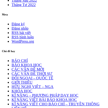
Tháng Sáu 2022
Tháng Tư 2022
Meta
Đăng ký
Đăng nhập
RSS bài viết
RSS bình luận
WordPress.org
Chủ đề hay
BÁO CHÍ
BÁO KHOA HỌC
CÁC VẤN ĐỀ MỚI
CÁC VẤN ĐỀ THỜI SỰ
ĐỐI NGOẠI – QUỐC TẾ
GIỚI THIỆU
HỮU NGHỊ VIỆT – NGA
KHÓA HỌC
KĨ NĂNG – PHƯƠNG PHÁP DẠY HỌC
KĨ NĂNG VIẾT BÀI BÁO KHOA HỌC
KĨ NĂNG VIẾT CHO BÁO CHÍ – TRUYỀN THÔNG