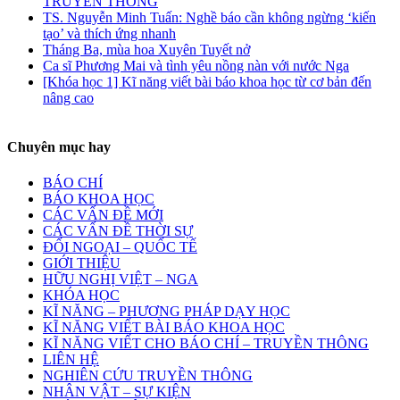
TRUYỀN THÔNG
TS. Nguyễn Minh Tuấn: Nghề báo cần không ngừng ‘kiến
tạo’ và thích ứng nhanh
Tháng Ba, mùa hoa Xuyên Tuyết nở
Ca sĩ Phương Mai và tình yêu nồng nàn với nước Nga
[Khóa học 1] Kĩ năng viết bài báo khoa học từ cơ bản đến
nâng cao
Chuyên mục hay
BÁO CHÍ
BÁO KHOA HỌC
CÁC VẤN ĐỀ MỚI
CÁC VẤN ĐỀ THỜI SỰ
ĐỐI NGOẠI – QUỐC TẾ
GIỚI THIỆU
HỮU NGHỊ VIỆT – NGA
KHÓA HỌC
KĨ NĂNG – PHƯƠNG PHÁP DẠY HỌC
KĨ NĂNG VIẾT BÀI BÁO KHOA HỌC
KĨ NĂNG VIẾT CHO BÁO CHÍ – TRUYỀN THÔNG
LIÊN HỆ
NGHIÊN CỨU TRUYỀN THÔNG
NHÂN VẬT – SỰ KIỆN