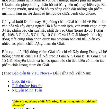
một phần gánh nặng kinh tế với bà. Nhưng, người phụ nữ người
Ukraine xin phép không nhận hỗ trợ bằng tiền mặt hay hiện vật. Bà
chỉ mong muốn, mọi người hỗ trợ bằng cách đặt những sản phẩm
mà mình làm ra, rồi dùng số tiền đó để chữa bệnh cho chồng.
Cũng tại buổi lễ hôm nay, Hội đồng chấm Giải báo chí về Phát triển
văn hóa và xây dựng người Hà Nội thanh lịch, văn minh chọn được
34 tác phẩm báo chí xuất sắc nhất để trao Giải (trong đó có 1 Giải
đặc biệt, 3 Giải A, 5 Giải B, 10 Giải C và 15 Giải khuyến khích);
đồng thời cũng bình chọn được hai cơ quan báo chí tiêu biểu có
nhiều tác phẩm chất lượng tham dự Giải.
Bên cạnh đó, Hội đồng chấm Giải báo chí về Xây dựng Đảng và hệ
thống chính trị của TP Hà Nội trao 3 Giải A, 5 Giải B, 10 Giải C và
15 Giải khuyến khích và hai cơ quan báo chí tiêu biểu có nhiều tác
phẩm chất lượng tham dự Giải.
(Theo
Báo điện tử VTC News
– Đài Tiếng nói Việt Nam)
Cuộc thi viết
Giải thưởng báo chí
Nguyễn Minh Tuấn
"
Làm cái nghề này phải: Mắt sáng, lòng trong, bút sắc...thì mới
nên nghề
"