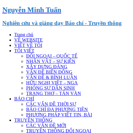
Nguyễn Minh Tuấn
Nghiên cứu và giảng dạy Báo chí - Truyền thông
Trang chủ
VỀ WEBSITE
VIẾT VỀ TÔI
TÔI VIẾT
ĐỐI NGOẠI – QUỐC TẾ
NHÂN VẬT – SỰ KIỆN
XÂY DỰNG ĐẢNG
VẤN ĐỀ BIỂN ĐÔNG
VẤN ĐỀ & BÌNH LUẬN
HỮU NGHỊ VIỆT – NGA
PHÓNG SỰ DÂN SINH
TRANG THƠ – TẢN VĂN
BÁO CHÍ
CÁC VẤN ĐỀ THỜI SỰ
BÁO CHÍ ĐA PHƯƠNG TIỆN
PHƯƠNG PHÁP VIẾT TIN, BÀI
TRUYỀN THÔNG
CÁC VẤN ĐỀ MỚI
TRUYỀN THÔNG ĐỐI NGOẠI