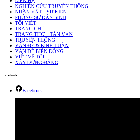
LIÊN HỆ
NGHIÊN CỨU TRUYỀN THÔNG
NHÂN VẬT – SỰ KIỆN
PHÓNG SỰ DÂN SINH
TÔI VIẾT
TRANG CHỦ
TRANG THƠ – TẢN VĂN
TRUYỀN THÔNG
VẤN ĐỀ & BÌNH LUẬN
VẤN ĐỀ BIỂN ĐÔNG
VIẾT VỀ TÔI
XÂY DỰNG ĐẢNG
Facebook
Facebook