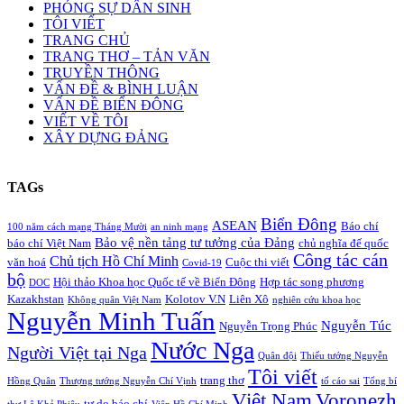
PHÓNG SỰ DÂN SINH
TÔI VIẾT
TRANG CHỦ
TRANG THƠ – TẢN VĂN
TRUYỀN THÔNG
VẤN ĐỀ & BÌNH LUẬN
VẤN ĐỀ BIỂN ĐÔNG
VIẾT VỀ TÔI
XÂY DỰNG ĐẢNG
TAGs
Biển Đông
ASEAN
Báo chí
100 năm cách mạng Tháng Mười
an ninh mạng
Bảo vệ nền tảng tư tưởng của Đảng
báo chí Việt Nam
chủ nghĩa đế quốc
Công tác cán
Chủ tịch Hồ Chí Minh
văn hoá
Cuộc thi viết
Covid-19
bộ
Hội thảo Khoa học Quốc tế về Biển Đông
Hợp tác song phương
DOC
Kazakhstan
Kolotov V.N
Liên Xô
Không quân Việt Nam
nghiên cứu khoa học
Nguyễn Minh Tuấn
Nguyễn Túc
Nguyễn Trọng Phúc
Nước Nga
Người Việt tại Nga
Quân đội
Thiếu tướng Nguyễn
Tôi viết
trang thơ
Hồng Quân
Thượng tướng Nguyễn Chí Vịnh
tố cáo sai
Tổng bí
Việt Nam
Voronezh
tự do báo chí