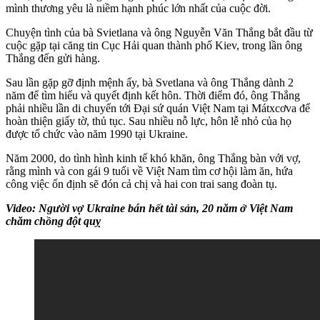
mình thương yêu là niềm hạnh phúc lớn nhất của cuộc đời.
Chuyện tình của bà Svietlana và ông Nguyễn Văn Thắng bắt đầu từ
cuộc gặp tại căng tin Cục Hải quan thành phố Kiev, trong lần ông
Thắng đến gửi hàng.
Sau lần gặp gỡ định mệnh ấy, bà Svetlana và ông Thắng dành 2
năm để tìm hiểu và quyết định kết hôn. Thời điểm đó, ông Thắng
phải nhiều lần di chuyển tới Đại sứ quán Việt Nam tại Mátxcơva để
hoàn thiện giấy tờ, thủ tục. Sau nhiều nỗ lực, hôn lễ nhỏ của họ
được tổ chức vào năm 1990 tại Ukraine.
Năm 2000, do tình hình kinh tế khó khăn, ông Thắng bàn với vợ,
rằng mình và con gái 9 tuổi về Việt Nam tìm cơ hội làm ăn, hứa
công việc ổn định sẽ đón cả chị và hai con trai sang đoàn tụ.
Video: Người vợ Ukraine bán hết tài sản, 20 năm ở Việt Nam
chăm chồng đột quỵ