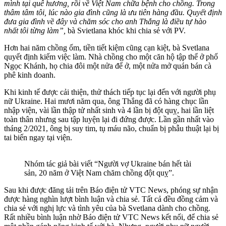
mình tại quê hương, rồi về Việt Nam chữa bệnh cho chồng. Trong
thâm tâm tôi, lúc nào gia đình cũng là ưu tiên hàng đầu. Quyết định
đưa gia đình về đây và chăm sóc cho anh Thắng là điều tự hào
nhất tôi từng làm”,
bà Svietlana khóc khi chia sẻ với PV.
Hơn hai năm chồng ốm, tiền tiết kiệm cũng cạn kiệt, bà Svetlana
quyết định kiếm việc làm. Nhà chồng cho một căn hộ tập thể ở phố
Ngọc Khánh, họ chia đôi một nửa để ở, một nửa mở quán bán cà
phê kinh doanh.
Khi kinh tế được cải thiện, thử thách tiếp tục lại đến với người phụ
nữ Ukraine. Hai mươi năm qua, ông Thắng đã có hàng chục lần
nhập viện, vài lần thập tử nhất sinh và 4 lần bị đột quỵ, hai lần liệt
toàn thân nhưng sau tập luyện lại đi đứng được. Lần gần nhất vào
tháng 2/2021, ông bị suy tim, tụ máu não, chuẩn bị phẫu thuật lại bị
tai biến ngay tại viện.
Nhóm tác giả bài viết “Người vợ Ukraine bán hết tài
sản, 20 năm ở Việt Nam chăm chồng đột quỵ”.
Sau khi được đăng tải trên Báo điện tử VTC News, phóng sự nhận
được hàng nghìn lượt bình luận và chia sẻ. Tất cả đều đồng cảm và
chia sẻ với nghị lực và tình yêu của bà Svetlana dành cho chồng.
Rất nhiều bình luận nhờ Báo điện tử VTC News kết nối, để chia sẻ