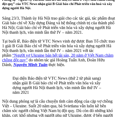
đột quỵ” của VTC News nhận giải B Giải báo chí Phát triển văn hoá và xây
dựng người Hà Nội.
Sáng 23/3, Thành ủy Hà Nội trao giải cho các tác giả, tác phẩm đoạt
Giải báo chí về Xây dựng Đảng và hệ thống chính trị của thành phố
Hà Nội; Giải báo chí về Phát triển văn hóa và xây dựng người Hà
Nội thanh lịch, văn minh lần thứ IV – năm 2021.
Tại buổi lễ, Báo điện tử VTC News vinh dự được Ban Tổ chức trao
1 giải B Giải Báo chí về Phát triển văn hóa và xây dựng người Hà
Nội thanh lịch, văn minh lần thứ IV – năm 2021 với tác
phẩm
“Người vợ Ukraine bán hết tài sản, 20 năm ở Việt Nam chăm
chồng đột quỵ”
do nhóm tác giả Hoàng Tuấn Anh, Đoàn Hữu
Dánh,
Nguyễn Minh Tuấn
thực hiện.
Đại diện Báo điện tử VTC News (thứ 2 từ phải sang)
nhận giải B Giải báo chí về Phát triển văn hóa và xây
dựng người Hà Nội thanh lịch, văn minh lần thứ IV –
năm 2021
Nội dung phóng sự là câu chuyện tình cảm động của cặp vợ chồng
Việt – Ukraine. Suốt 20 năm qua, bà Svietlana vẫn luôn kề bên
chăm sóc người chồng Việt Nam bị đột quỵ. Dù còn đó những khó
khăn, cực khổ nhưng với người phụ nữ Ukraine, được ở bên người