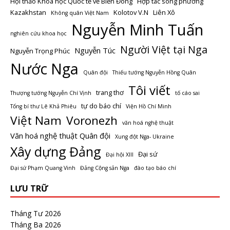
Hội thảo Khoa học Quốc tế về Biển Đông
Hợp tác song phương
Kazakhstan
Kolotov V.N
Liên Xô
Không quân Việt Nam
Nguyễn Minh Tuấn
nghiên cứu khoa học
Người Việt tại Nga
Nguyễn Túc
Nguyễn Trọng Phúc
Nước Nga
Quân đội
Thiếu tướng Nguyễn Hồng Quân
Tôi viết
trang thơ
Thượng tướng Nguyễn Chí Vịnh
tố cáo sai
tự do báo chí
Tổng bí thư Lê Khả Phiêu
Viện Hồ Chí Minh
Việt Nam
Voronezh
văn hoá nghệ thuật
Văn hoá nghệ thuật Quân đội
Xung đột Nga- Ukraine
Xây dựng Đảng
Đại sứ
Đại hội XIII
Đại sứ Phạm Quang Vinh
Đảng Cộng sản Nga
đào tạo báo chí
LƯU TRỮ
Tháng Tư 2026
Tháng Ba 2026