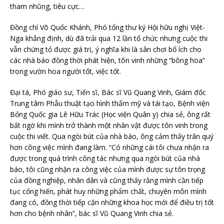
tham nhũng, tiêu cực…
Đồng chí Võ Quốc Khánh, Phó tổng thư ký Hội hữu nghị Việt-
Nga khẳng định, dù đã trải qua 12 lần tổ chức nhưng cuộc thi
vẫn chứng tỏ được giá trị, ý nghĩa khi là sân chơi bổ ích cho
các nhà báo đồng thời phát hiện, tôn vinh những “bông hoa”
trong vườn hoa người tốt, việc tốt.
Đại tá, Phó giáo sư, Tiến sĩ, Bác sĩ Vũ Quang Vinh, Giám đốc
Trung tâm Phẫu thuật tạo hình thẩm mỹ và tái tạo, Bệnh viện
Bỏng Quốc gia Lê Hữu Trác (Học viện Quân y) chia sẻ, ông rất
bất ngờ khi mình trở thành một nhân vật được tôn vinh trong
cuộc thi viết. Qua ngòi bút của nhà báo, ông cảm thấy trân quý
hơn công việc mình đang làm. “Có những cái tôi chưa nhận ra
được trong quá trình công tác nhưng qua ngòi bút của nhà
báo, tôi cũng nhận ra công việc của mình được sự tôn trọng
của đồng nghiệp, nhân dân và cũng thấy rằng mình cần tiếp
tục cống hiến, phát huy những phẩm chất, chuyên môn mình
đang có, đồng thời tiếp cận những khoa học mới để điều trị tốt
hơn cho bệnh nhân”, bác sĩ Vũ Quang Vinh chia sẻ.