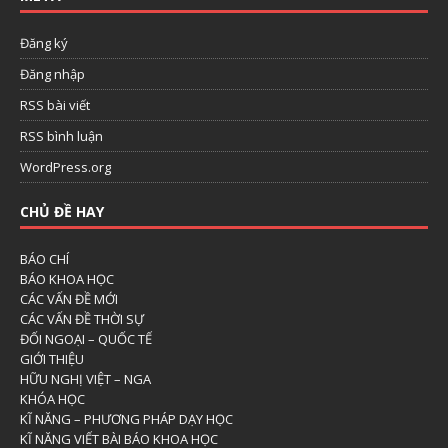
Đăng ký
Đăng nhập
RSS bài viết
RSS bình luận
WordPress.org
CHỦ ĐỀ HAY
BÁO CHÍ
BÁO KHOA HỌC
CÁC VẤN ĐỀ MỚI
CÁC VẤN ĐỀ THỜI SỰ
ĐỐI NGOẠI – QUỐC TẾ
GIỚI THIỆU
HỮU NGHỊ VIỆT – NGA
KHÓA HỌC
KĨ NĂNG – PHƯƠNG PHÁP DẠY HỌC
KĨ NĂNG VIẾT BÀI BÁO KHOA HỌC