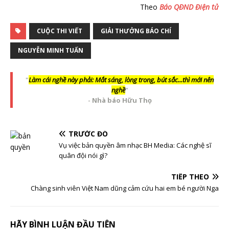
Theo
Báo QĐND Điện tử
CUỘC THI VIẾT
GIẢI THƯỞNG BÁO CHÍ
NGUYỄN MINH TUẤN
"
Làm cái nghề này phải: Mắt sáng, lòng trong, bút sắc...thì mới nên
nghề
"
-
Nhà báo Hữu Thọ
TRƯỚC ĐÓ
Vụ việc bản quyền âm nhạc BH Media: Các nghệ sĩ
quân đội nói gì?
TIẾP THEO
Chàng sinh viên Việt Nam dũng cảm cứu hai em bé người Nga
HÃY BÌNH LUẬN ĐẦU TIÊN