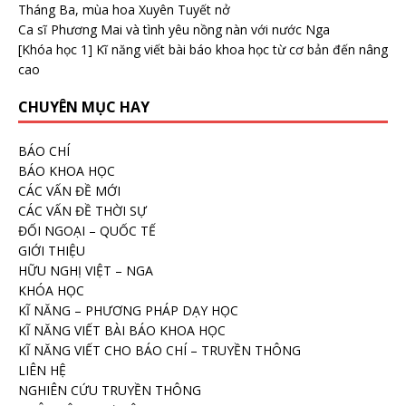
Tháng Ba, mùa hoa Xuyên Tuyết nở
Ca sĩ Phương Mai và tình yêu nồng nàn với nước Nga
[Khóa học 1] Kĩ năng viết bài báo khoa học từ cơ bản đến nâng
cao
CHUYÊN MỤC HAY
BÁO CHÍ
BÁO KHOA HỌC
CÁC VẤN ĐỀ MỚI
CÁC VẤN ĐỀ THỜI SỰ
ĐỐI NGOẠI – QUỐC TẾ
GIỚI THIỆU
HỮU NGHỊ VIỆT – NGA
KHÓA HỌC
KĨ NĂNG – PHƯƠNG PHÁP DẠY HỌC
KĨ NĂNG VIẾT BÀI BÁO KHOA HỌC
KĨ NĂNG VIẾT CHO BÁO CHÍ – TRUYỀN THÔNG
LIÊN HỆ
NGHIÊN CỨU TRUYỀN THÔNG