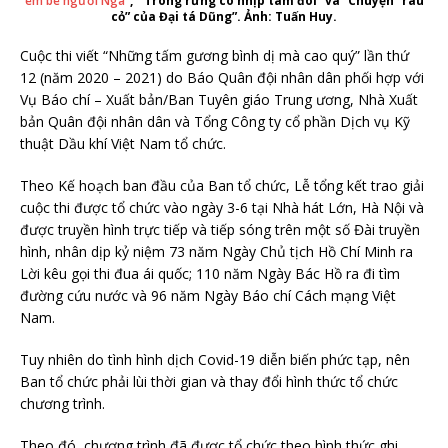
em bé người Nga
”, “Trong rừng có nhịp tâm đôi” và “Chuyện “rau
cỏ” của Đại tá Dũng”. Ảnh: Tuấn Huy.
Cuộc thi viết “Những tấm gương bình dị mà cao quý” lần thứ
12 (năm 2020 – 2021) do Báo Quân đội nhân dân phối hợp với
Vụ Báo chí – Xuất bản/Ban Tuyên giáo Trung ương, Nhà Xuất
bản Quân đội nhân dân và Tổng Công ty cổ phần Dịch vụ Kỹ
thuật Dầu khí Việt Nam tổ chức.
Theo Kế hoạch ban đầu của Ban tổ chức, Lễ tổng kết trao giải
cuộc thi được tổ chức vào ngày 3-6 tại Nhà hát Lớn, Hà Nội và
được truyền hình trực tiếp và tiếp sóng trên một số Đài truyền
hình, nhân dịp kỷ niệm 73 năm Ngày Chủ tịch Hồ Chí Minh ra
Lời kêu gọi thi đua ái quốc; 110 năm Ngày Bác Hồ ra đi tìm
đường cứu nước và 96 năm Ngày Báo chí Cách mạng Việt
Nam.
Tuy nhiên do tình hình dịch Covid-19 diễn biến phức tạp, nên
Ban tổ chức phải lùi thời gian và thay đổi hình thức tổ chức
chương trình.
Theo đó, chương trình đã được tổ chức theo hình thức ghi