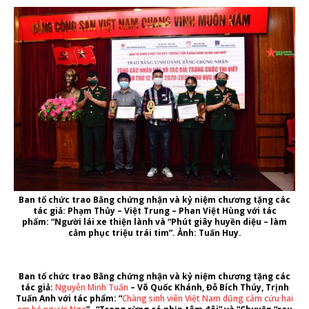
Ban tổ chức trao Bằng chứng nhận và kỷ niệm chương tặng các
tác giả: Phạm Thủy – Việt Trung – Phan Việt Hùng với tác
phẩm: “Người lái xe thiện lành và “Phút giây huyền diệu – làm
cảm phục triệu trái tim”. Ảnh: Tuấn Huy.
Ban tổ chức trao Bằng chứng nhận và kỷ niệm chương tặng các
tác giả:
Nguyễn Minh Tuấn
– Võ Quốc Khánh, Đỗ Bích Thúy, Trịnh
Tuấn Anh với tác phẩm: “
Chàng sinh viên Việt Nam dũng cảm cứu hai