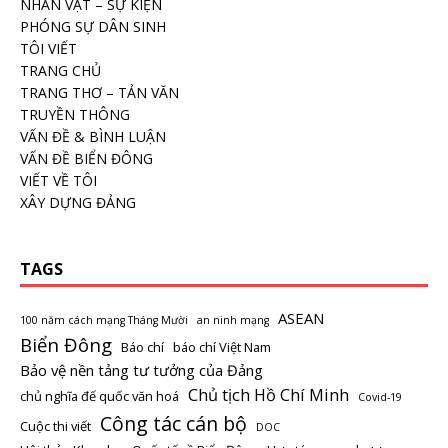
NHÂN VẬT – SỰ KIỆN
PHÓNG SỰ DÂN SINH
TÔI VIẾT
TRANG CHỦ
TRANG THƠ – TẢN VĂN
TRUYỀN THÔNG
VẤN ĐỀ & BÌNH LUẬN
VẤN ĐỀ BIỂN ĐÔNG
VIẾT VỀ TÔI
XÂY DỰNG ĐẢNG
TAGS
ASEAN
100 năm cách mạng Tháng Mười
an ninh mạng
Biển Đông
Báo chí
báo chí Việt Nam
Bảo vệ nền tảng tư tưởng của Đảng
Chủ tịch Hồ Chí Minh
chủ nghĩa đế quốc văn hoá
Covid-19
Công tác cán bộ
Cuộc thi viết
DOC