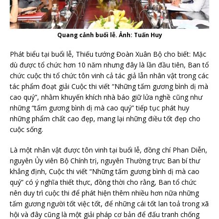
Quang cảnh buổi lễ. Ảnh: Tuấn Huy
Phát biểu tại buổi lễ, Thiếu tướng Đoàn Xuân Bộ cho biết: Mặc
dù được tổ chức hơn 10 năm nhưng đây là lần đầu tiên, Ban tổ
chức cuộc thi tổ chức tôn vinh cả tác giả lẫn nhân vật trong các
tác phẩm đoạt giải Cuộc thi viết “Những tấm gương bình dị mà
cao quý”, nhằm khuyến khích nhà báo giữ lửa nghề cũng như
những “tấm gương bình dị mà cao quý” tiếp tục phát huy
những phẩm chất cao đẹp, mang lại những điều tốt đẹp cho
cuộc sống.
Là một nhân vật được tôn vinh tại buổi lễ, đồng chí Phan Diễn,
nguyên Ủy viên Bộ Chính trị, nguyên Thường trực Ban bí thư
khẳng định, Cuộc thi viết “Những tấm gương bình dị mà cao
quý” có ý nghĩa thiết thực, đồng thời cho rằng, Ban tổ chức
nên duy trì cuộc thi để phát hiện thêm nhiều hơn nữa những
tấm gương người tốt việc tốt, để những cái tốt lan toả trong xã
hội và đây cũng là một giải pháp cơ bản để đấu tranh chống