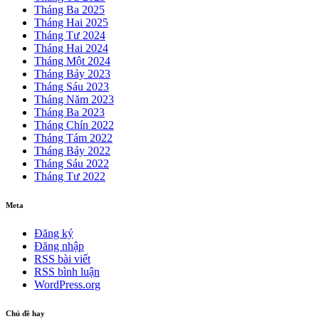
Tháng Ba 2025
Tháng Hai 2025
Tháng Tư 2024
Tháng Hai 2024
Tháng Một 2024
Tháng Bảy 2023
Tháng Sáu 2023
Tháng Năm 2023
Tháng Ba 2023
Tháng Chín 2022
Tháng Tám 2022
Tháng Bảy 2022
Tháng Sáu 2022
Tháng Tư 2022
Meta
Đăng ký
Đăng nhập
RSS bài viết
RSS bình luận
WordPress.org
Chủ đề hay