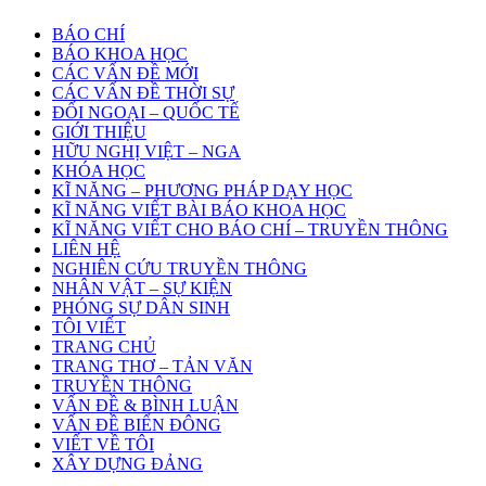
BÁO CHÍ
BÁO KHOA HỌC
CÁC VẤN ĐỀ MỚI
CÁC VẤN ĐỀ THỜI SỰ
ĐỐI NGOẠI – QUỐC TẾ
GIỚI THIỆU
HỮU NGHỊ VIỆT – NGA
KHÓA HỌC
KĨ NĂNG – PHƯƠNG PHÁP DẠY HỌC
KĨ NĂNG VIẾT BÀI BÁO KHOA HỌC
KĨ NĂNG VIẾT CHO BÁO CHÍ – TRUYỀN THÔNG
LIÊN HỆ
NGHIÊN CỨU TRUYỀN THÔNG
NHÂN VẬT – SỰ KIỆN
PHÓNG SỰ DÂN SINH
TÔI VIẾT
TRANG CHỦ
TRANG THƠ – TẢN VĂN
TRUYỀN THÔNG
VẤN ĐỀ & BÌNH LUẬN
VẤN ĐỀ BIỂN ĐÔNG
VIẾT VỀ TÔI
XÂY DỰNG ĐẢNG