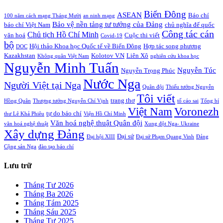
Biển Đông
ASEAN
Báo chí
100 năm cách mạng Tháng Mười
an ninh mạng
Bảo vệ nền tảng tư tưởng của Đảng
báo chí Việt Nam
chủ nghĩa đế quốc
Công tác cán
Chủ tịch Hồ Chí Minh
văn hoá
Cuộc thi viết
Covid-19
bộ
Hội thảo Khoa học Quốc tế về Biển Đông
Hợp tác song phương
DOC
Kazakhstan
Kolotov V.N
Liên Xô
Không quân Việt Nam
nghiên cứu khoa học
Nguyễn Minh Tuấn
Nguyễn Túc
Nguyễn Trọng Phúc
Nước Nga
Người Việt tại Nga
Quân đội
Thiếu tướng Nguyễn
Tôi viết
trang thơ
Hồng Quân
Thượng tướng Nguyễn Chí Vịnh
tố cáo sai
Tổng bí
Việt Nam
Voronezh
tự do báo chí
thư Lê Khả Phiêu
Viện Hồ Chí Minh
Văn hoá nghệ thuật Quân đội
văn hoá nghệ thuật
Xung đột Nga- Ukraine
Xây dựng Đảng
Đại sứ
Đại hội XIII
Đại sứ Phạm Quang Vinh
Đảng
Cộng sản Nga
đào tạo báo chí
Lưu trữ
Tháng Tư 2026
Tháng Ba 2026
Tháng Tám 2025
Tháng Sáu 2025
Tháng Tư 2025