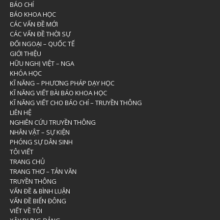
BÁO CHÍ
BÁO KHOA HỌC
CÁC VẤN ĐỀ MỚI
CÁC VẤN ĐỀ THỜI SỰ
ĐỐI NGOẠI – QUỐC TẾ
GIỚI THIỆU
HỮU NGHỊ VIỆT – NGA
KHÓA HỌC
KĨ NĂNG – PHƯƠNG PHÁP DẠY HỌC
KĨ NĂNG VIẾT BÀI BÁO KHOA HỌC
KĨ NĂNG VIẾT CHO BÁO CHÍ – TRUYỀN THÔNG
LIÊN HỆ
NGHIÊN CỨU TRUYỀN THÔNG
NHÂN VẬT – SỰ KIỆN
PHÓNG SỰ DÂN SINH
TÔI VIẾT
TRANG CHỦ
TRANG THƠ – TẢN VĂN
TRUYỀN THÔNG
VẤN ĐỀ & BÌNH LUẬN
VẤN ĐỀ BIỂN ĐÔNG
VIẾT VỀ TÔI