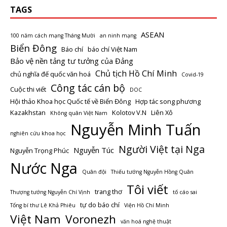
TAGS
ASEAN
100 năm cách mạng Tháng Mười
an ninh mạng
Biển Đông
Báo chí
báo chí Việt Nam
Bảo vệ nền tảng tư tưởng của Đảng
Chủ tịch Hồ Chí Minh
chủ nghĩa đế quốc văn hoá
Covid-19
Công tác cán bộ
Cuộc thi viết
DOC
Hội thảo Khoa học Quốc tế về Biển Đông
Hợp tác song phương
Kazakhstan
Kolotov V.N
Liên Xô
Không quân Việt Nam
Nguyễn Minh Tuấn
nghiên cứu khoa học
Người Việt tại Nga
Nguyễn Túc
Nguyễn Trọng Phúc
Nước Nga
Quân đội
Thiếu tướng Nguyễn Hồng Quân
Tôi viết
trang thơ
Thượng tướng Nguyễn Chí Vịnh
tố cáo sai
tự do báo chí
Tổng bí thư Lê Khả Phiêu
Viện Hồ Chí Minh
Việt Nam
Voronezh
văn hoá nghệ thuật