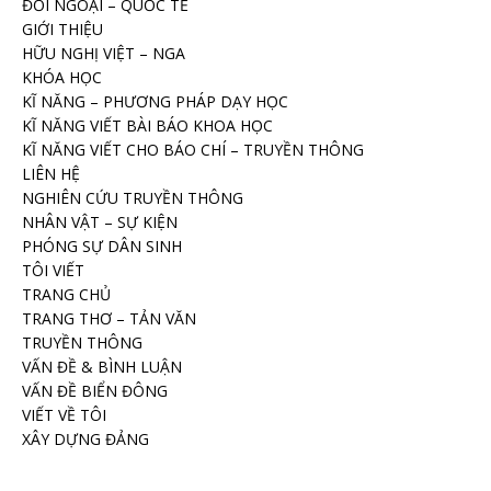
ĐỐI NGOẠI – QUỐC TẾ
GIỚI THIỆU
HỮU NGHỊ VIỆT – NGA
KHÓA HỌC
KĨ NĂNG – PHƯƠNG PHÁP DẠY HỌC
KĨ NĂNG VIẾT BÀI BÁO KHOA HỌC
KĨ NĂNG VIẾT CHO BÁO CHÍ – TRUYỀN THÔNG
LIÊN HỆ
NGHIÊN CỨU TRUYỀN THÔNG
NHÂN VẬT – SỰ KIỆN
PHÓNG SỰ DÂN SINH
TÔI VIẾT
TRANG CHỦ
TRANG THƠ – TẢN VĂN
TRUYỀN THÔNG
VẤN ĐỀ & BÌNH LUẬN
VẤN ĐỀ BIỂN ĐÔNG
VIẾT VỀ TÔI
XÂY DỰNG ĐẢNG