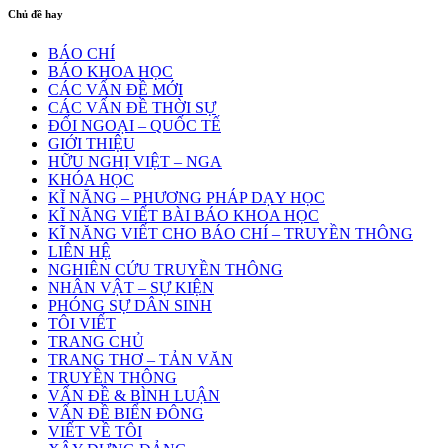
Chủ đề hay
BÁO CHÍ
BÁO KHOA HỌC
CÁC VẤN ĐỀ MỚI
CÁC VẤN ĐỀ THỜI SỰ
ĐỐI NGOẠI – QUỐC TẾ
GIỚI THIỆU
HỮU NGHỊ VIỆT – NGA
KHÓA HỌC
KĨ NĂNG – PHƯƠNG PHÁP DẠY HỌC
KĨ NĂNG VIẾT BÀI BÁO KHOA HỌC
KĨ NĂNG VIẾT CHO BÁO CHÍ – TRUYỀN THÔNG
LIÊN HỆ
NGHIÊN CỨU TRUYỀN THÔNG
NHÂN VẬT – SỰ KIỆN
PHÓNG SỰ DÂN SINH
TÔI VIẾT
TRANG CHỦ
TRANG THƠ – TẢN VĂN
TRUYỀN THÔNG
VẤN ĐỀ & BÌNH LUẬN
VẤN ĐỀ BIỂN ĐÔNG
VIẾT VỀ TÔI