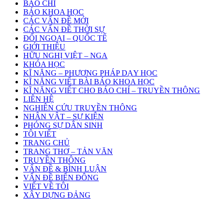
BÁO CHÍ
BÁO KHOA HỌC
CÁC VẤN ĐỀ MỚI
CÁC VẤN ĐỀ THỜI SỰ
ĐỐI NGOẠI – QUỐC TẾ
GIỚI THIỆU
HỮU NGHỊ VIỆT – NGA
KHÓA HỌC
KĨ NĂNG – PHƯƠNG PHÁP DẠY HỌC
KĨ NĂNG VIẾT BÀI BÁO KHOA HỌC
KĨ NĂNG VIẾT CHO BÁO CHÍ – TRUYỀN THÔNG
LIÊN HỆ
NGHIÊN CỨU TRUYỀN THÔNG
NHÂN VẬT – SỰ KIỆN
PHÓNG SỰ DÂN SINH
TÔI VIẾT
TRANG CHỦ
TRANG THƠ – TẢN VĂN
TRUYỀN THÔNG
VẤN ĐỀ & BÌNH LUẬN
VẤN ĐỀ BIỂN ĐÔNG
VIẾT VỀ TÔI
XÂY DỰNG ĐẢNG