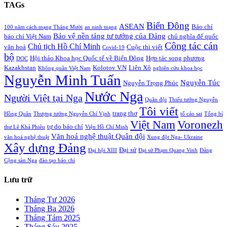
TAGs
Biển Đông
ASEAN
Báo chí
100 năm cách mạng Tháng Mười
an ninh mạng
Bảo vệ nền tảng tư tưởng của Đảng
báo chí Việt Nam
chủ nghĩa đế quốc
Công tác cán
Chủ tịch Hồ Chí Minh
văn hoá
Cuộc thi viết
Covid-19
bộ
Hội thảo Khoa học Quốc tế về Biển Đông
Hợp tác song phương
DOC
Kazakhstan
Kolotov V.N
Liên Xô
Không quân Việt Nam
nghiên cứu khoa học
Nguyễn Minh Tuấn
Nguyễn Túc
Nguyễn Trọng Phúc
Nước Nga
Người Việt tại Nga
Quân đội
Thiếu tướng Nguyễn
Tôi viết
trang thơ
Hồng Quân
Thượng tướng Nguyễn Chí Vịnh
tố cáo sai
Tổng bí
Việt Nam
Voronezh
tự do báo chí
thư Lê Khả Phiêu
Viện Hồ Chí Minh
Văn hoá nghệ thuật Quân đội
văn hoá nghệ thuật
Xung đột Nga- Ukraine
Xây dựng Đảng
Đại sứ
Đại hội XIII
Đại sứ Phạm Quang Vinh
Đảng
Cộng sản Nga
đào tạo báo chí
Lưu trữ
Tháng Tư 2026
Tháng Ba 2026
Tháng Tám 2025
Tháng Sáu 2025