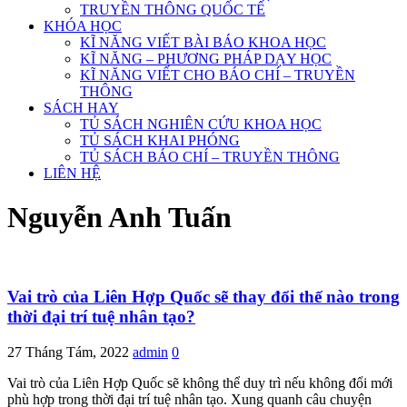
TRUYỀN THÔNG QUỐC TẾ
KHÓA HỌC
KĨ NĂNG VIẾT BÀI BÁO KHOA HỌC
KĨ NĂNG – PHƯƠNG PHÁP DẠY HỌC
KĨ NĂNG VIẾT CHO BÁO CHÍ – TRUYỀN
THÔNG
SÁCH HAY
TỦ SÁCH NGHIÊN CỨU KHOA HỌC
TỦ SÁCH KHAI PHÓNG
TỦ SÁCH BÁO CHÍ – TRUYỀN THÔNG
LIÊN HỆ
Nguyễn Anh Tuấn
Vai trò của Liên Hợp Quốc sẽ thay đổi thế nào trong
thời đại trí tuệ nhân tạo?
27 Tháng Tám, 2022
admin
0
Vai trò của Liên Hợp Quốc sẽ không thể duy trì nếu không đổi mới
phù hợp trong thời đại trí tuệ nhân tạo. Xung quanh câu chuyện