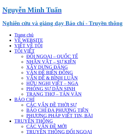
Nguyễn Minh Tuấn
Nghiên cứu và giảng dạy Báo chí - Truyền thông
Trang chủ
VỀ WEBSITE
VIẾT VỀ TÔI
TÔI VIẾT
ĐỐI NGOẠI – QUỐC TẾ
NHÂN VẬT – SỰ KIỆN
XÂY DỰNG ĐẢNG
VẤN ĐỀ BIỂN ĐÔNG
VẤN ĐỀ & BÌNH LUẬN
HỮU NGHỊ VIỆT – NGA
PHÓNG SỰ DÂN SINH
TRANG THƠ – TẢN VĂN
BÁO CHÍ
CÁC VẤN ĐỀ THỜI SỰ
BÁO CHÍ ĐA PHƯƠNG TIỆN
PHƯƠNG PHÁP VIẾT TIN, BÀI
TRUYỀN THÔNG
CÁC VẤN ĐỀ MỚI
TRUYỀN THÔNG ĐỐI NGOẠI