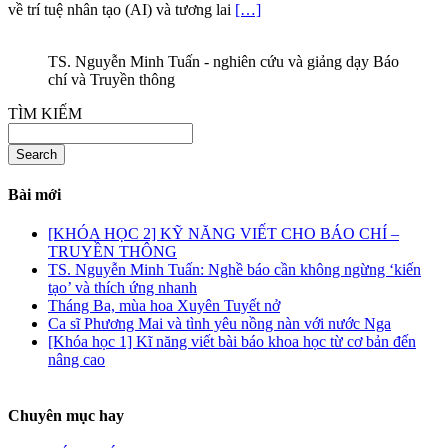
về trí tuệ nhân tạo (AI) và tương lai
[…]
TS. Nguyễn Minh Tuấn - nghiên cứu và giảng dạy Báo
chí và Truyền thông
TÌM KIẾM
Search
Bài mới
[KHÓA HỌC 2] KỸ NĂNG VIẾT CHO BÁO CHÍ –
TRUYỀN THÔNG
TS. Nguyễn Minh Tuấn: Nghề báo cần không ngừng ‘kiến
tạo’ và thích ứng nhanh
Tháng Ba, mùa hoa Xuyên Tuyết nở
Ca sĩ Phương Mai và tình yêu nồng nàn với nước Nga
[Khóa học 1] Kĩ năng viết bài báo khoa học từ cơ bản đến
nâng cao
Chuyên mục hay