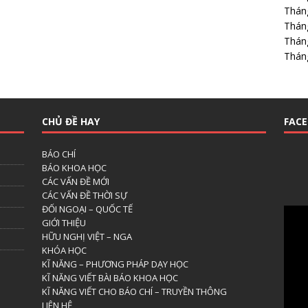
Thán
Thán
Thán
Thán
CHỦ ĐỀ HAY
FAC
BÁO CHÍ
BÁO KHOA HỌC
CÁC VẤN ĐỀ MỚI
CÁC VẤN ĐỀ THỜI SỰ
ĐỐI NGOẠI – QUỐC TẾ
GIỚI THIỆU
HỮU NGHỊ VIỆT – NGA
KHÓA HỌC
KĨ NĂNG – PHƯƠNG PHÁP DẠY HỌC
KĨ NĂNG VIẾT BÀI BÁO KHOA HỌC
KĨ NĂNG VIẾT CHO BÁO CHÍ – TRUYỀN THÔNG
LIÊN HỆ