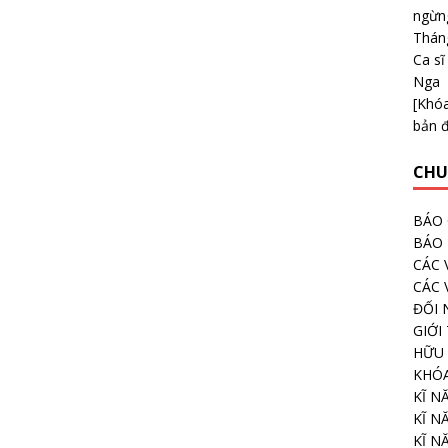
ngừng
Thán
Ca sĩ
Nga
[Khóa
bản 
CHU
BÁO 
BÁO
CÁC 
CÁC 
ĐỐI 
GIỚI
HỮU 
KHÓ
KĨ N
KĨ N
KĨ N