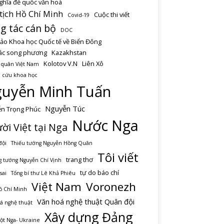
ghĩa đế quốc văn hoá
tịch Hồ Chí Minh
Cuộc thi viết
Covid-19
g tác cán bộ
DOC
hảo Khoa học Quốc tế về Biển Đông
ác song phương
Kazakhstan
Kolotov V.N
Liên Xô
 quân Việt Nam
 cứu khoa học
uyễn Minh Tuấn
Nguyễn Túc
n Trọng Phúc
Nước Nga
ời Việt tại Nga
đội
Thiếu tướng Nguyễn Hồng Quân
Tôi viết
trang thơ
 tướng Nguyễn Chí Vịnh
tự do báo chí
sai
Tổng bí thư Lê Khả Phiêu
Việt Nam
Voronezh
ồ Chí Minh
Văn hoá nghệ thuật Quân đội
á nghệ thuật
Xây dựng Đảng
ột Nga- Ukraine