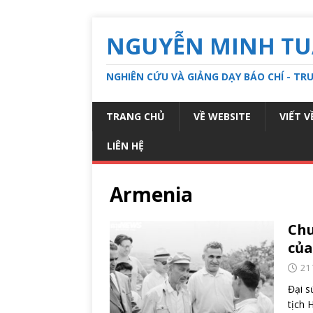
NGUYỄN MINH T
NGHIÊN CỨU VÀ GIẢNG DẠY BÁO CHÍ - T
TRANG CHỦ
VỀ WEBSITE
VIẾT V
LIÊN HỆ
Armenia
Chu
của
21
Đại s
tịch 