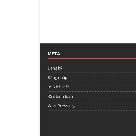
META
Đăng ký
Đăng nhập
RSS bài viết
RSS bình luận
WordPress.org