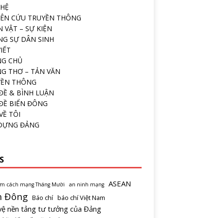
 HỆ
ÊN CỨU TRUYỀN THÔNG
 VẬT – SỰ KIỆN
G SỰ DÂN SINH
VIẾT
NG CHỦ
G THƠ – TẢN VĂN
YỀN THÔNG
ĐỀ & BÌNH LUẬN
ĐỀ BIỂN ĐÔNG
VỀ TÔI
 DỰNG ĐẢNG
S
ASEAN
ăm cách mạng Tháng Mười
an ninh mạng
n Đông
Báo chí
báo chí Việt Nam
vệ nền tảng tư tưởng của Đảng