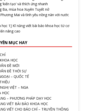
 ‘kiến tạo’ và thích ứng nhanh
g Ba, mùa hoa Xuyên Tuyết nở
 Phương Mai và tình yêu nồng nàn với nước
 học 1] Kĩ năng viết bài báo khoa học từ cơ
đến nâng cao
YÊN MỤC HAY
CHÍ
 KHOA HỌC
VẤN ĐỀ MỚI
VẤN ĐỀ THỜI SỰ
NGOẠI – QUỐC TẾ
 THIỆU
NGHỊ VIỆT – NGA
A HỌC
ĂNG – PHƯƠNG PHÁP DẠY HỌC
ĂNG VIẾT BÀI BÁO KHOA HỌC
ĂNG VIẾT CHO BÁO CHÍ – TRUYỀN THÔNG