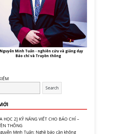
 Nguyễn Minh Tuấn - nghiên cứu và giảng dạy
Báo chí và Truyền thông
KIẾM
Search
 MỚI
A HỌC 2] KỸ NĂNG VIẾT CHO BÁO CHÍ –
YỀN THÔNG
Nguyễn Minh Tuấn: Nghề báo cần không