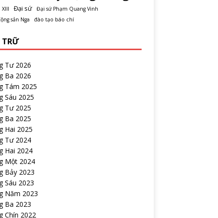
Đại sứ
 XIII
Đại sứ Phạm Quang Vinh
ộng sản Nga
đào tạo báo chí
 TRỮ
g Tư 2026
g Ba 2026
g Tám 2025
g Sáu 2025
g Tư 2025
g Ba 2025
g Hai 2025
g Tư 2024
g Hai 2024
g Một 2024
g Bảy 2023
g Sáu 2023
g Năm 2023
g Ba 2023
g Chín 2022