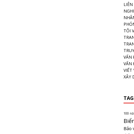
LIÊN
NGHI
NHÂN
PHÓN
TÔI 
TRA
TRAN
TRU
VẤN 
VẤN 
VIẾT 
XÂY
TAG
100 n
Biể
Bảo 