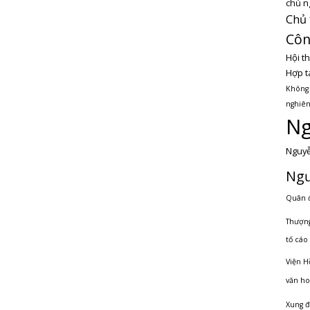
chủ n
Chủ 
Côn
Hội t
Hợp t
Không
nghiên
Ng
Nguyễ
Ngư
Quân 
Thượng
tố cáo 
Viện H
văn ho
Xung đ